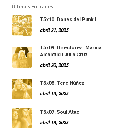
Últimes Entrades
T5x10. Dones del Punk I
abril 21, 2023
T5x09. Directores: Marina
Alcantud i Júlia Cruz.
abril 20, 2023
T5x08. Tere Núñez
Email:
slsmonty@gmail.com
abril 13, 2023
T5x07. Soul Atac
abril 13, 2023