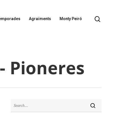
emporades
Agraïments
Monty Peiró
- Pioneres