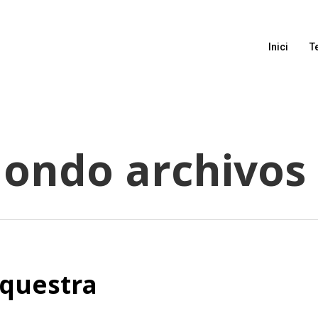
Inici
T
dondo archivos 
rquestra