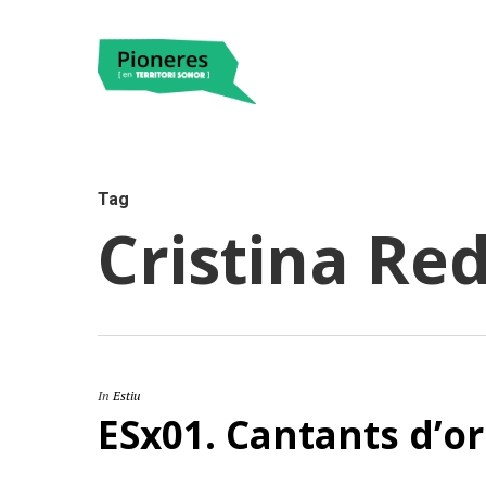
Tag
Cristina Re
Hit enter to search or ESC to close
In
Estiu
ESx01. Cantants d’o