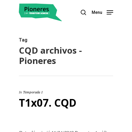
Menu
Hit enter to search or ESC to close
Tag
CQD archivos -
Pioneres
In
Temporada 1
T1x07. CQD