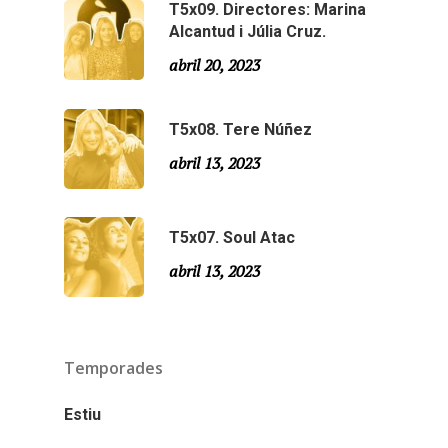
T5x09. Directores: Marina
Especial Estiu
Monty Peiró
Alcantud i Júlia Cruz.
Temporada 4
abril 20, 2023
Temporada 3
Email:
slsmonty@gmail.co
T5x08. Tere Núñez
Temporada 2
abril 13, 2023
Temporada 1
T5x07. Soul Atac
abril 13, 2023
Temporades
Estiu