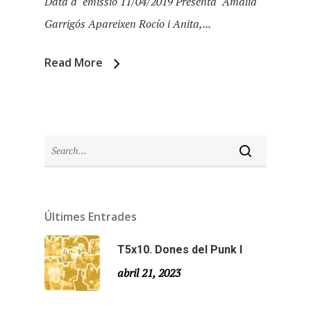
Data d´emissió 11/04/2019 Presenta Amàlia
Garrigós Apareixen Rocío i Anita,...
Read More
Últimes Entrades
Inici
T5x10. Dones del Punk I
Temporades
abril 21, 2023
Agraïments
Temporada 5