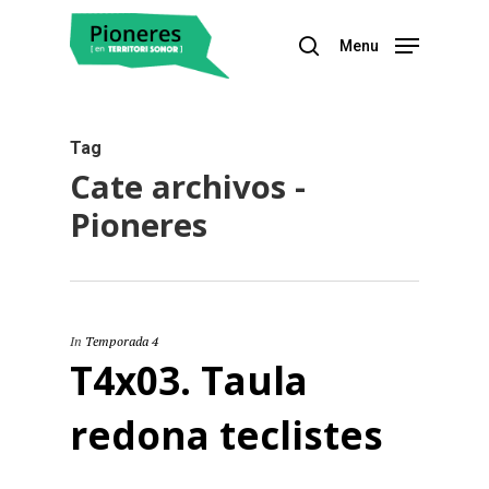
Menu
Hit enter to search or ESC to close
Tag
Cate archivos -
Pioneres
In
Temporada 4
T4x03. Taula
redona teclistes