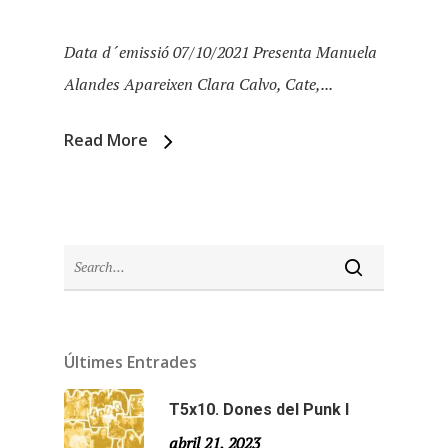
Data d´emissió 07/10/2021 Presenta Manuela
Alandes Apareixen Clara Calvo, Cate,...
Read More
Inici
Últimes Entrades
Temporades
T5x10. Dones del Punk I
abril 21, 2023
Temporada 5