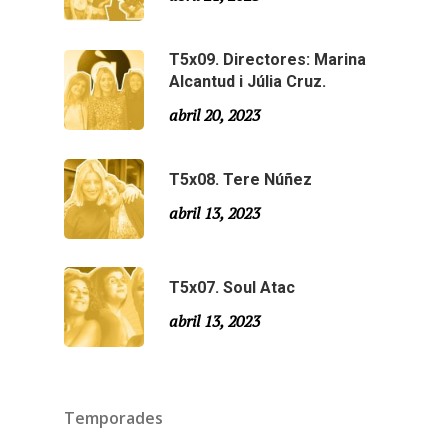
Agraïments
Especial Estiu
Monty Peiró
T5x09. Directores: Marina
Alcantud i Júlia Cruz.
Temporada 4
abril 20, 2023
Temporada 3
Email:
slsmonty@gmail.co
Temporada 2
T5x08. Tere Núñez
abril 13, 2023
Temporada 1
T5x07. Soul Atac
abril 13, 2023
Temporades