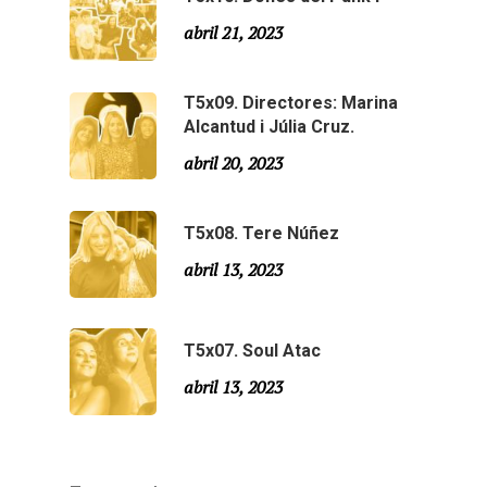
Agraïments
Temporada 5
abril 21, 2023
Especial Estiu
Monty Peiró
T5x09. Directores: Marina
Temporada 4
Alcantud i Júlia Cruz.
Temporada 3
abril 20, 2023
Email:
slsmonty@gmail.co
Temporada 2
T5x08. Tere Núñez
Temporada 1
abril 13, 2023
T5x07. Soul Atac
abril 13, 2023