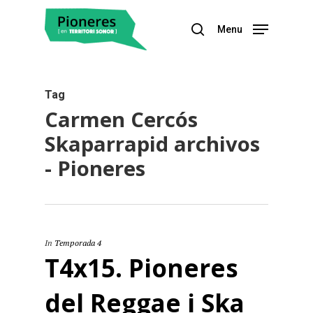
Menu
Hit enter to search or ESC to close
Tag
Carmen Cercós
Skaparrapid archivos
- Pioneres
In
Temporada 4
T4x15. Pioneres
del Reggae i Ska