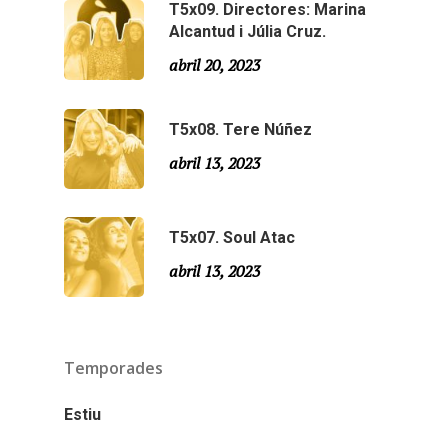
T5x09. Directores: Marina
Especial Estiu
Monty Peiró
Alcantud i Júlia Cruz.
Temporada 4
abril 20, 2023
Temporada 3
Email:
slsmonty@gmail.co
T5x08. Tere Núñez
Temporada 2
abril 13, 2023
Temporada 1
T5x07. Soul Atac
abril 13, 2023
Temporades
Estiu