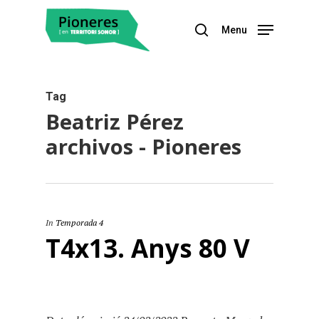
Menu
Hit enter to search or ESC to close
Tag
Beatriz Pérez
archivos - Pioneres
In
Temporada 4
T4x13. Anys 80 V