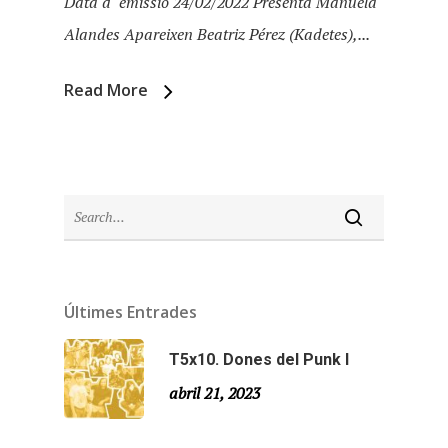
Data d´emissió 24/02/2022 Presenta Manuela
Alandes Apareixen Beatriz Pérez (Kadetes),...
Read More
Últimes Entrades
Inici
T5x10. Dones del Punk I
Temporades
abril 21, 2023
Agraïments
Temporada 5