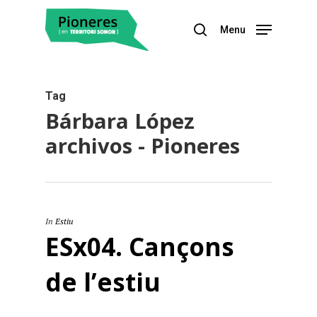
Menu
Hit enter to search or ESC to close
Tag
Bárbara López
archivos - Pioneres
In
Estiu
ESx04. Cançons
de l’estiu