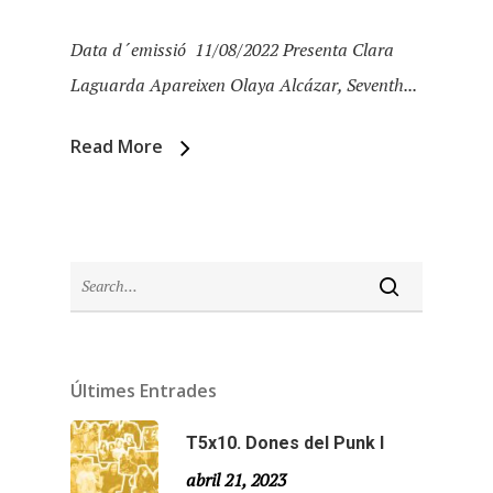
Data d´emissió 11/08/2022 Presenta Clara
Laguarda Apareixen Olaya Alcázar, Seventh...
Inici
Read More
Temporades
Agraïments
Temporada 5
Especial Estiu
Monty Peiró
Temporada 4
Temporada 3
Últimes Entrades
Email:
slsmonty@gmail.co
Temporada 2
T5x10. Dones del Punk I
abril 21, 2023
Temporada 1