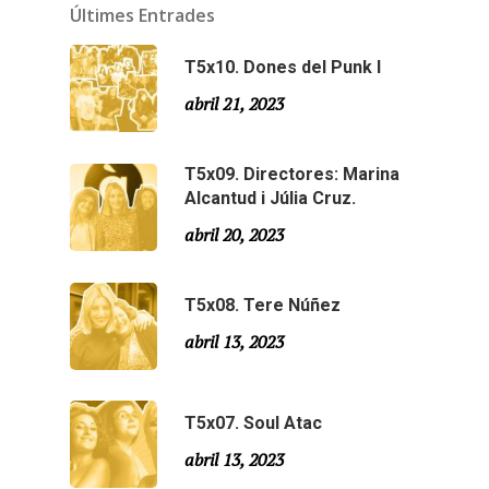
Temporades
Últimes Entrades
Agraïments
Temporada 5
T5x10. Dones del Punk I
Especial Estiu
Monty Peiró
abril 21, 2023
Temporada 4
T5x09. Directores: Marina
Temporada 3
Alcantud i Júlia Cruz.
Email:
slsmonty@gmail.co
abril 20, 2023
Temporada 2
Temporada 1
T5x08. Tere Núñez
abril 13, 2023
T5x07. Soul Atac
abril 13, 2023