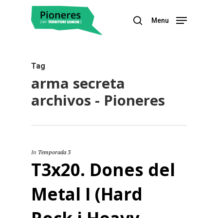
Menu
Hit enter to search or ESC to close
Tag
arma secreta
archivos - Pioneres
In
Temporada 3
T3x20. Dones del
Metal I (Hard