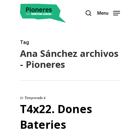
Menu
Hit enter to search or ESC to close
Tag
Ana Sánchez archivos
- Pioneres
In
Temporada 4
T4x22. Dones
Bateries