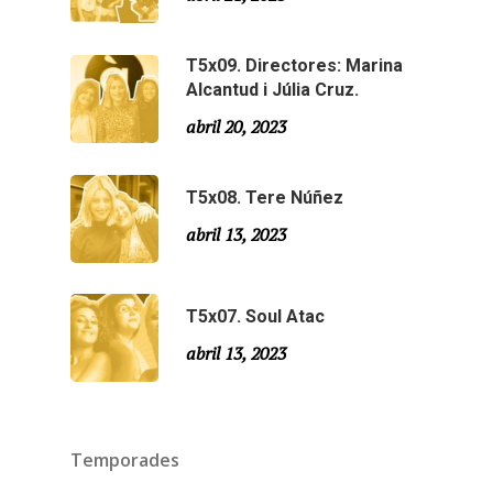
Agraïments
Especial Estiu
Monty Peiró
T5x09. Directores: Marina
Alcantud i Júlia Cruz.
Temporada 4
abril 20, 2023
Temporada 3
Email:
slsmonty@gmail.co
Temporada 2
T5x08. Tere Núñez
abril 13, 2023
Temporada 1
T5x07. Soul Atac
abril 13, 2023
Temporades