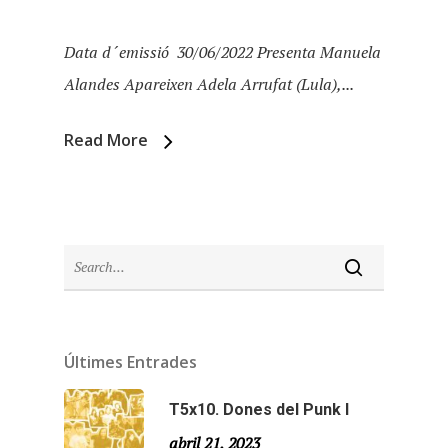
Data d´emissió 30/06/2022 Presenta Manuela
Alandes Apareixen Adela Arrufat (Lula),...
Read More
Inici
Últimes Entrades
Temporades
T5x10. Dones del Punk I
abril 21, 2023
Temporada 5