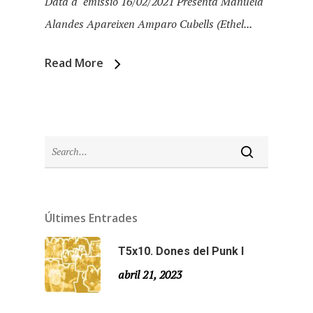
Data d´emissió 16/02/2021 Presenta Manuela
Alandes Apareixen Amparo Cubells (Ethel...
Read More
Últimes Entrades
Inici
T5x10. Dones del Punk I
Temporades
abril 21, 2023
Agraïments
Temporada 5