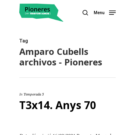
Menu
Hit enter to search or ESC to close
Tag
Amparo Cubells
archivos - Pioneres
In
Temporada 3
T3x14. Anys 70