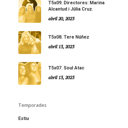
T5x09. Directores: Marina
Especial Estiu
Monty Peiró
Alcantud i Júlia Cruz.
Temporada 4
abril 20, 2023
Temporada 3
Email:
slsmonty@gmail.co
T5x08. Tere Núñez
Temporada 2
abril 13, 2023
Temporada 1
T5x07. Soul Atac
abril 13, 2023
Temporades
Estiu